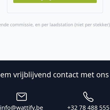
ende commissie, en per laadstation (niet per stekker)
em vrijblijvend contact met ons
info@wattify.be
+32 78 488 555