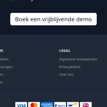
Boek een vrijblijvende demo
ME
LEGAL
delen
Algemene voorwaarden
ssingen
Privacybeleid
zen
Over ons
us