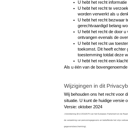
U hebt het recht informat
U hebt het recht te verzoe
worden verwerkt als u denkt
U hebt het recht bezwaar 
gerechtvaardigd belang wo
U hebt het recht de door u
ontvangen evenals de over
U hebt het recht uw toeste
toekomst. Dit heeft echter
toestemming totdat deze w
U hebt het recht een klach
Als u één van de bovengenoemde r
Wijzigingen in dit Privacyb
Wij behouden ons het recht voor dit 
situatie. U kunt de huidige versie
Versie: oktober 2024
Verordening (EU) 2016/679 van het Europees Parlement en de Raad v
1
de verwerking van persoonsgegevens en betreffende het vrije verkeer
gegevensbescherming).