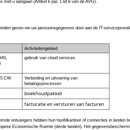
s met u aangaan (Artikel 6 par. 1 lid b van de AVG).
einden geven we uw persoonsgegevens door aan de IT-serviceprovide
Activiteitengebied
ARL
gebruik van cloud services
 
15 CW 
Verbinding en uitvoering van 
betalingsprocessen
boekhoudpakket
facturatie en versturen van facturen
emde ontvangers hebben hun hoofdkantoor of connecties in landen bu
opese Economische Ruimte (derde landen). Het gegevensbeschermin