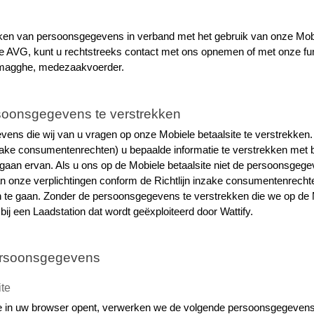
ken van persoonsgegevens in verband met het gebruik van onze Mobiel
de AVG, kunt u rechtstreeks contact met ons opnemen of met onze func
magghe, medezaakvoerder.
soonsgegevens te verstrekken
vens die wij van u vragen op onze Mobiele betaalsite te verstrekken. W
nzake consumentenrechten) u bepaalde informatie te verstrekken met bet
gaan ervan. Als u ons op de Mobiele betaalsite niet de persoonsgegeve
an onze verplichtingen conform de Richtlijn inzake consumentenrechte
 te gaan. Zonder de persoonsgegevens te verstrekken die we op de Mo
ij een Laadstation dat wordt geëxploiteerd door Wattify.
ersoonsgegevens
ite
e in uw browser opent, verwerken we de volgende persoonsgegevens