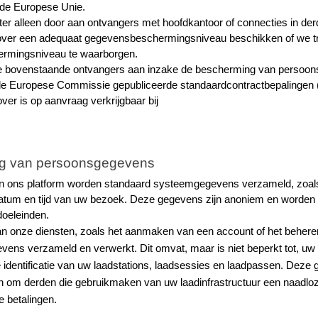
 de Europese Unie.
 alleen door aan ontvangers met hoofdkantoor of connecties in der
over een adequaat gegevensbeschermingsniveau beschikken of we tr
rmingsniveau te waarborgen.
 bovenstaande ontvangers aan inzake de bescherming van persoons
de Europese Commissie gepubliceerde standaardcontractbepalingen (
over is op aanvraag verkrijgbaar bij
ng van persoonsgegevens
 en ons platform worden standaard systeemgegevens verzameld, zoals
datum en tijd van uw bezoek. Deze gegevens zijn anoniem en worden v
doeleinden.
an onze diensten, zoals het aanmaken van een account of het beheren 
ns verzameld en verwerkt. Dit omvat, maar is niet beperkt tot, uw 
e identificatie van uw laadstations, laadsessies en laadpassen. Deze
 om derden die gebruikmaken van uw laadinfrastructuur een naadloze 
e betalingen.