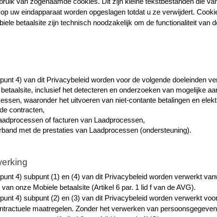
ruik van zogenaamde cookies. Dit zijn kleine tekstbestanden die vanu
p uw eindapparaat worden opgeslagen totdat u ze verwijdert. Cook
ele betaalsite zijn technisch noodzakelijk om de functionaliteit van de
unt 4) van dit Privacybeleid worden voor de volgende doeleinden ve
betaalsite, inclusief het detecteren en onderzoeken van mogelijke aan
essen, waaronder het uitvoeren van niet-contante betalingen en elektr
de contracten,
aadprocessen of facturen van Laadprocessen,
erband met de prestaties van Laadprocessen (ondersteuning).
werking
nt 4) subpunt (1) en (4) van dit Privacybeleid worden verwerkt vanw
 van onze Mobiele betaalsite (Artikel 6 par. 1 lid f van de AVG).
t 4) subpunt (2) en (3) van dit Privacybeleid worden verwerkt voor h
ntractuele maatregelen. Zonder het verwerken van persoonsgegevens