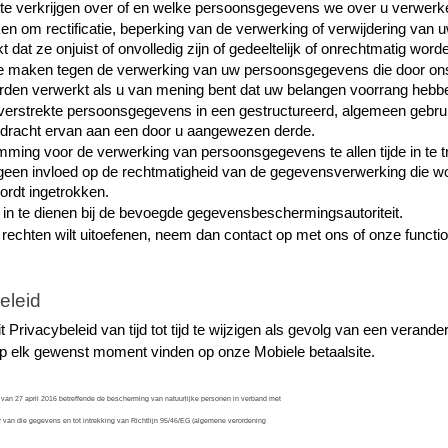
ie te verkrijgen over of en welke persoonsgegevens we over u verwer
ken om rectificatie, beperking van de verwerking of verwijdering van
 dat ze onjuist of onvolledig zijn of gedeeltelijk of onrechtmatig word
te maken tegen de verwerking van uw persoonsgegevens die door ons o
rden verwerkt als u van mening bent dat uw belangen voorrang hebbe
 verstrekte persoonsgegevens in een gestructureerd, algemeen gebrui
dracht ervan aan een door u aangewezen derde.
mming voor de verwerking van persoonsgegevens te allen tijde in te t
 geen invloed op de rechtmatigheid van de gegevensverwerking die wo
ordt ingetrokken.
t in te dienen bij de bevoegde gegevensbeschermingsautoriteit.
echten wilt uitoefenen, neem dan contact op met ons of onze funct
eleid
Privacybeleid van tijd tot tijd te wijzigen als gevolg van een veranderen
 op elk gewenst moment vinden op onze Mobiele betaalsite.
an 27 april 2016 betreffende de bescherming van natuurlijke personen in verband met
 van die gegevens en tot intrekking van Richtlijn 95/46/EG (algemene verordening