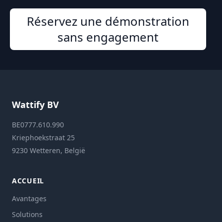
Réservez une démonstration
sans engagement
Wattify BV
BE0777.610.990
Kriephoekstraat 25
9230 Wetteren, België
ACCUEIL
Avantages
Solutions