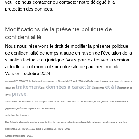
veuillez nous contacter ou contacter notre délégué à la 
protection des données.
Modifications de la présente politique de 
confidentialité
Nous nous réservons le droit de modifier la présente politique 
de confidentialité de temps à autre en raison de l'évolution de la 
situation factuelle ou juridique. Vous pouvez trouver la version 
actuelle à tout moment sur notre site de paiement mobile.
Version : octobre 2024
(UE) 2016/679 du Parlement européen et du Conseil du 27 avril 2016 relatif à la protection des personnes physiques à 
1Règlement
traitement
données à caractère
et à la
l'égard du
des
personnel
protection de 
privée.
la vie
le traitement des données à caractère personnel et à la libre circulation de ces données, et abrogeant la directive 95/46/CE 
(règlement général sur la protection des données).
protection des données).
2Loi fédérale allemande relative à la protection des personnes physiques à l'égard du traitement des données à caractère 
personnel, BGBl I Nr 165/1999 dans la version BGBl I Nr 14/2019
(Datenschutzgesetz - DSG).