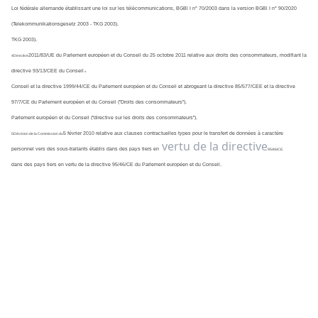
Loi fédérale allemande établissant une loi sur les télécommunications, BGBl I n° 70/2003 dans la version BGBl I n° 90/2020 
(Telekommunikationsgesetz 2003 - TKG 2003).
TKG 2003).
2011/83/UE du Parlement européen et du Conseil du 25 octobre 2011 relative aux droits des consommateurs, modifiant la 
4Directive
.
directive 93/13/CEE du Conseil
Conseil et la directive 1999/44/CE du Parlement européen et du Conseil et abrogeant la directive 85/577/CEE et la directive 
97/7/CE du Parlement européen et du Conseil ("Droits des consommateurs").
Parlement européen et du Conseil ("directive sur les droits des consommateurs").
5 février 2010 relative aux clauses contractuelles types pour le transfert de données à caractère 
5Décision de la Commission du
vertu de la directive
personnel vers des sous-traitants établis dans des pays tiers en
95/46/CE.
dans des pays tiers en vertu de la directive 95/46/CE du Parlement européen et du Conseil.