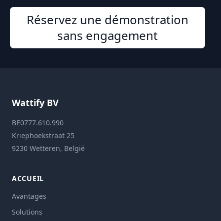
Réservez une démonstration
sans engagement
Wattify BV
BE0777.610.990
Kriephoekstraat 25
9230 Wetteren, België
ACCUEIL
Avantages
Solutions