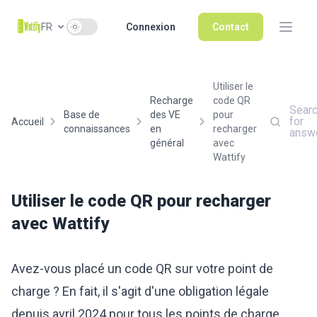
Use setting
FR
Connexion
Contact
Utiliser le
Recharge
code QR
Sear
Base de
des VE
pour
for
Accueil
connaissances
en
recharger
answ
général
avec
Wattify
Utiliser le code QR pour recharger
avec Wattify
Avez-vous placé un code QR sur votre point de
charge ? En fait, il s'agit d'une obligation légale
depuis avril 2024 pour tous les points de charge