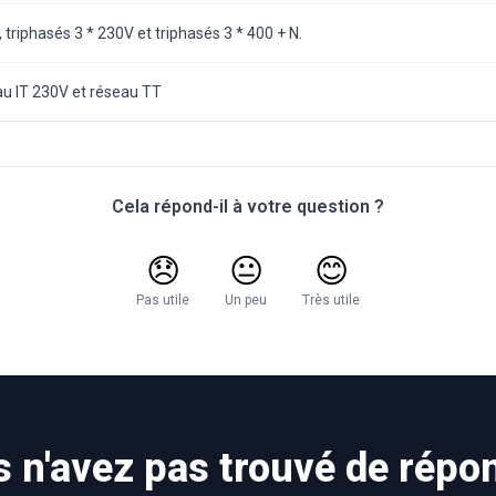
riphasés 3 * 230V et triphasés 3 * 400 + N.
u IT 230V et réseau TT
Cela répond-il à votre question ?
😞
😐
😊
Pas utile
Un peu
Très utile
 n'avez pas trouvé de répo