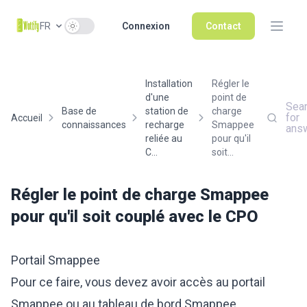
Use setting
FR
Connexion
Contact
Installation
Régler le
d'une
point de
Sea
Base de
station de
charge
for
Accueil
connaissances
recharge
Smappee
ans
reliée au
pour qu'il
C...
soit...
Régler le point de charge Smappee
pour qu'il soit couplé avec le CPO
Portail Smappee
Pour ce faire, vous devez avoir accès au portail
Smappee ou au tableau de bord Smappee.