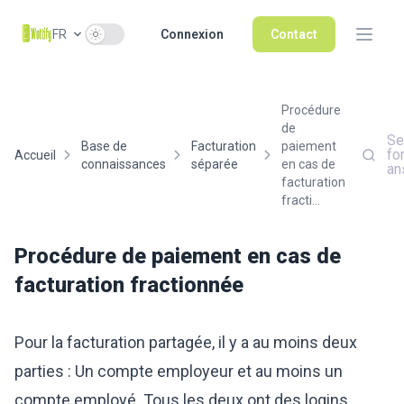
Use setting
FR
Connexion
Contact
Procédure
de
Se
Base de
Facturation
paiement
fo
Accueil
connaissances
séparée
en cas de
an
facturation
fracti...
Procédure de paiement en cas de
facturation fractionnée
Pour la facturation partagée, il y a au moins deux
parties : Un compte employeur et au moins un
compte employé. Tous les deux ont des logins