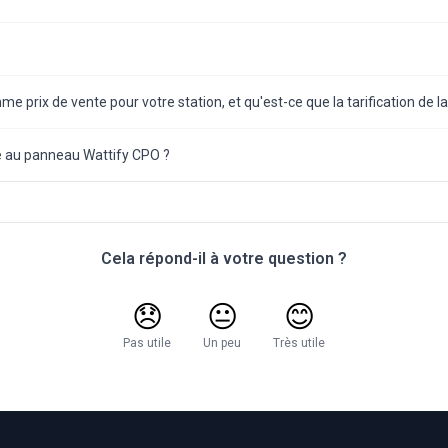
e prix de vente pour votre station, et qu'est-ce que la tarification de l
au panneau Wattify CPO ?
Cela répond-il à votre question ?
😞
😐
😊
Pas utile
Un peu
Très utile