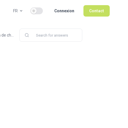
Use setting
FR
Connexion
Contact
 de ch...