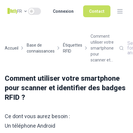
Use setting
FR
Connexion
Contact
Comment
utiliser votre
Se
Base de
Étiquettes
fo
Accueil
smartphone
connaissances
RFID
an
pour
scanner et...
Comment utiliser votre smartphone
pour scanner et identifier des badges
RFID ?
Ce dont vous aurez besoin :
Un téléphone Android