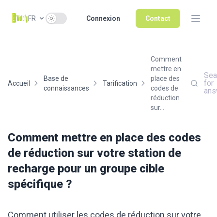
Use setting
FR
Connexion
Contact
Comment
mettre en
Sea
Base de
place des
for
Accueil
Tarification
connaissances
codes de
ans
réduction
sur...
Comment mettre en place des codes
de réduction sur votre station de
recharge pour un groupe cible
spécifique ?
Comment utiliser les codes de réduction sur votre