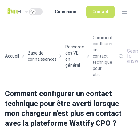
Use setting
FR
Connexion
Contact
Comment
configurer
Recharge
un
Sear
Base de
des VE
for
Accueil
contact
connaissances
en
answ
technique
général
pour
être...
Comment configurer un contact
technique pour être averti lorsque
mon chargeur n'est plus en contact
avec la plateforme Wattify CPO ?