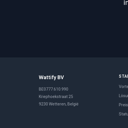
i
STA
Wattify BV
Vorte
BE0777.610.990
Lösu
Kriephoekstraat 25
9230 Wetteren, België
Prei
Stat