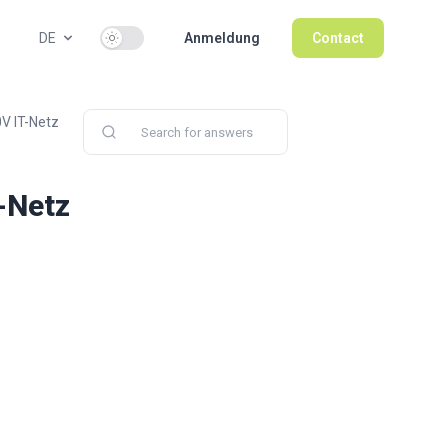
Use setting
DE
Anmeldung
Contact
V IT-Netz
-Netz