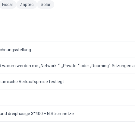
Fiscal
Zaptec
Solar
echnungsstellung
und warum werden mir „Network-“, „Private-“ oder „Roaming“-Sitzungen 
namische Verkaufspreise festlegt
V und dreiphasige 3*400 + N Stromnetze