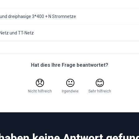
V und dreiphasige 3*400 + N Stromnetze
Netz und TT-Netz
Hat dies Ihre Frage beantwortet?
😞
😐
😊
Nicht hilfreich
Irgendwie
Sehr hilfreich
 haben keine Antwort gefun