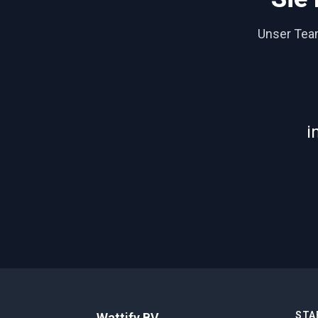
Unser Team
i
STA
Wattify BV