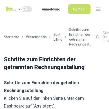
Use setting
DE
Anmeldung
Contact
Schritte zum
Sea
Split-
Einrichten der
for
Startseite
Wissensbasis
billing
getrennten
ans
Rechnungsst...
Schritte zum Einrichten der
getrennten Rechnungsstellung
Schritte zum Einrichten der geteilten
Rechnungsstellung
Klicken Sie auf der linken Seite unter dem
Dashboard auf "Assistent".