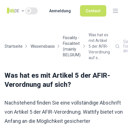
Use setting
DE
Anmeldung
Contact
Was hat es
Fiscality -
mit Artikel
Se
Fiscaliteit
fo
Startseite
Wissensbasis
5 der AFIR-
(mainly
an
Verordnung
BELGIUM)
auf s...
Was hat es mit Artikel 5 der AFIR-
Verordnung auf sich?
Nachstehend finden Sie eine vollständige Abschrift
von Artikel 5 der AFIR-Verordnung. Wattify bietet von
Anfang an die Möglichkeit gesicherter