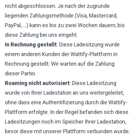
nicht abgeschlossen. Je nach der zugrunde
liegenden Zahlungsmethode (Visa, Mastercard,
PayPal, …) kann es bis zu zwei Wochen dauern, bis
diese Zahlung bei uns eingeht.
In Rechnung gestellt
: Diese Ladesitzung wurde
einem anderen Kunden der Wattify-Plattform in
Rechnung gestellt. Wir warten auf die Zahlung
dieser Partei.
Roaming nicht autorisiert
: Diese Ladesitzung
wurde von Ihrer Ladestation an uns weitergeleitet,
ohne dass eine Authentifizierung durch die Wattify-
Plattform erfolgte. In der Regel befanden sich diese
Ladesitzungen noch im Speicher Ihrer Ladestation,
bevor diese mit unserer Plattform verbunden wurde.