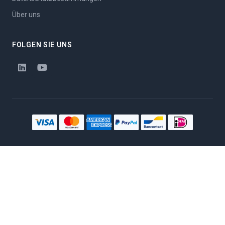
Über uns
FOLGEN SIE UNS