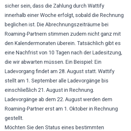
sicher sein, dass die Zahlung durch Wattify
innerhalb einer Woche erfolgt, sobald die Rechnung
beglichen ist. Die Abrechnungszeiträume bei
Roaming-Partnern stimmen zudem nicht ganz mit
den Kalendermonaten überein. Tatsächlich gibt es
eine Nachfrist von 10 Tagen nach der Ladesitzung,
die wir abwarten müssen. Ein Beispiel: Ein
Ladevorgang findet am 28. August statt. Wattify
stellt am 1. September alle Ladevorgänge bis
einschließlich 21. August in Rechnung.
Ladevorgänge ab dem 22. August werden dem
Roaming-Partner erst am 1. Oktober in Rechnung
gestellt.
Möchten Sie den Status eines bestimmten