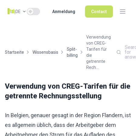
Use setting
DE
Anmeldung
Contact
Verwendung
von CREG-
Sear
Split-
Tarifen für
for
Startseite
Wissensbasis
billing
die
answ
getrennte
Rech...
Verwendung von CREG-Tarifen für die
getrennte Rechnungsstellung
In Belgien, genauer gesagt in der Region Flandern, ist
es allgemein üblich, dass der Arbeitgeber dem
Arbeitnehmer den Strom für das Aufladen des