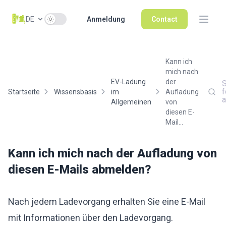
Use setting
DE
Anmeldung
Contact
Kann ich
mich nach
EV-Ladung
der
S
f
Startseite
Wissensbasis
im
Aufladung
Allgemeinen
von
diesen E-
Mail...
Kann ich mich nach der Aufladung von
diesen E-Mails abmelden?
Nach jedem Ladevorgang erhalten Sie eine E-Mail
mit Informationen über den Ladevorgang.