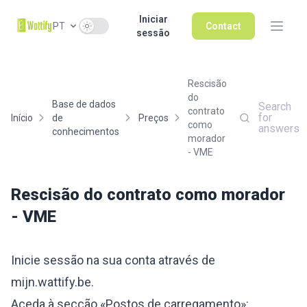
Iniciar
Use setting
PT
Contact
sessão
Rescisão
do
Base de dados
Search
contrato
for
Início
de
Preços
como
answers
conhecimentos
morador
- VME
Rescisão do contrato como morador
- VME
Inicie sessão na sua conta através de
mijn.wattify.be
.
Aceda à secção «Postos de carregamento»: