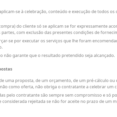
aplicam-se à celebração, conteúdo e execução de todos os 
 compra) do cliente só se aplicam se for expressamente aco
s partes, com exclusão das presentes condições de forneci
orçar-se por executar os serviços que lhe foram encomend
o.
ço não garante que o resultado pretendido seja alcançado.
postas
o de uma proposta, de um orçamento, de um pré-cálculo o
não como oferta, não obriga o contratante a celebrar um 
das pelo contratante são sempre sem compromisso e só po
considerada rejeitada se não for aceite no prazo de um m