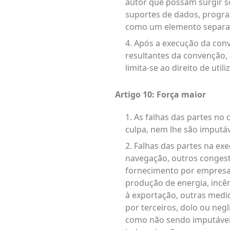
autor que possam surgir s
suportes de dados, progra
como um elemento separad
4. Após a execução da conve
resultantes da convenção, n
limita-se ao direito de ut
Artigo 10: Força maior
1. As falhas das partes no
culpa, nem lhe são imputáv
2. Falhas das partes na ex
navegação, outros congest
fornecimento por empresas 
produção de energia, incên
à exportação, outras medi
por terceiros, dolo ou neg
como não sendo imputáveis 