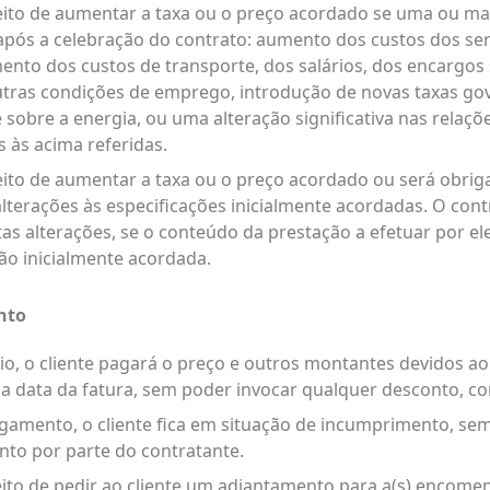
reito de aumentar a taxa ou o preço acordado se uma ou ma
após a celebração do contrato: aumento dos custos dos ser
ento dos custos de transporte, dos salários, dos encargos
utras condições de emprego, introdução de novas taxas g
obre a energia, ou uma alteração significativa nas relaçõe
 às acima referidas.
reito de aumentar a taxa ou o preço acordado ou será obrig
 alterações às especificações inicialmente acordadas. O con
as alterações, se o conteúdo da prestação a efetuar por el
ão inicialmente acordada.
nto
io, o cliente pagará o preço e outros montantes devidos a
 da data da fatura, sem poder invocar qualquer desconto,
agamento, o cliente fica em situação de incumprimento, se
nto por parte do contratante.
eito de pedir ao cliente um adiantamento para a(s) encomen