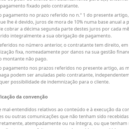
pagamento fixado pelo contratante.
r o pagamento no prazo referido no n.º 1 do presente artigo
 lhe é devido, juros de mora de 10% numa base anual a par
 de cobrar a décima segunda parte destes juros por cada m
rido integralmente a sua obrigação de pagamento.
referidos no número anterior, o contratante tem direito, em
ação fixa, nomeadamente por danos na sua gestão financ
do montante não pago.
r o pagamento nos prazos referidos no presente artigo, as 
 paga podem ser anuladas pelo contratante, independente
lquer possibilidade de indemnização para o cliente.
ificação da convenção
de mal-entendidos relativos ao conteúdo e à execução da c
es ou outras comunicações que não tenham sido recebidas
retamente, atempadamente ou na íntegra, ou que tenham s