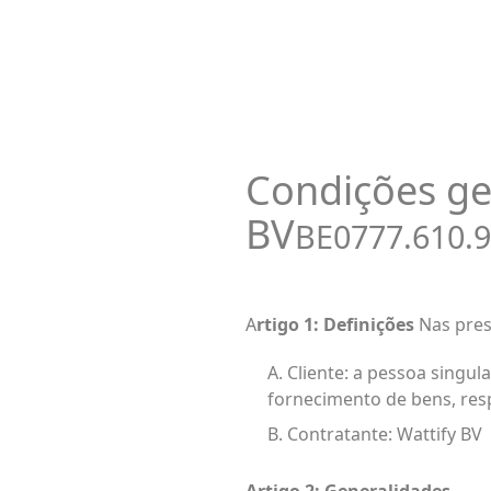
Condições ge
BV
BE0777.610.9
A
rtigo 1: Definições
Nas pres
A. Cliente: a pessoa singu
fornecimento de bens, res
B. Contratante: Wattify BV