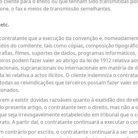
 cliente para o efeito ou que tenham sido transmitidas po
fone, o fax e meios de transmissão semelhantes.
 etc.
 contratante que a execução da convenção e, nomeadament
idos do comitente, tais como cópias, composição tipográfi
grafias, filmes, suportes de dados, programas informáticos, 
eiros podem fazer valer ao abrigo da lei de 1912 relativa ao
ionais, supranacionais ou internacionais em matéria de di
 lei relativa a actos ilícitos. O cliente indemniza o contrat
 todas as reivindicações que terceiros possam fazer valer em
ionados.
rem a existir dúvidas razoáveis quanto à exatidão dos direi
 do presente artigo, o contratante tem o direito, mas não a
ue seja irrevogavelmente estabelecido em tribunal que o c
rato. A partir daí, o contratante continuará a executar o c
 contrário por escrito, o contratante continuará a ser semp