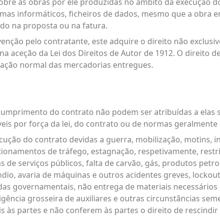
obre as obras por ele produzidas no âmbito da execução do
mas informáticos, ficheiros de dados, mesmo que a obra e
o na proposta ou na fatura.
nção pelo contratante, este adquire o direito não exclusivo
a aceção da Lei dos Direitos de Autor de 1912. O direito de
ilização normal das mercadorias entregues.
 cumprimento do contrato não podem ser atribuídas a elas 
eis por força da lei, do contrato ou de normas geralmente 
ecução do contrato devidas a guerra, mobilização, motins,
ionamentos de tráfego, estagnação, respetivamente, restr
de serviços públicos, falta de carvão, gás, produtos petro
dio, avaria de máquinas e outros acidentes greves, lockouts
das governamentais, não entrega de materiais necessários
ligência grosseira de auxiliares e outras circunstâncias se
às partes e não conferem às partes o direito de rescindir