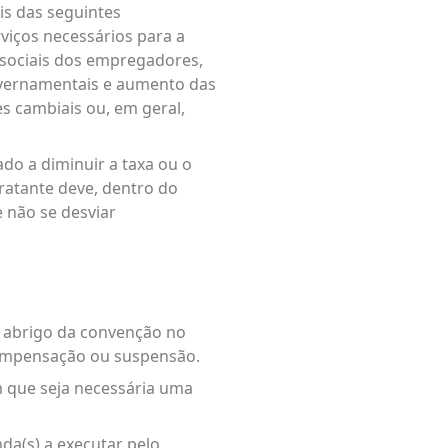
is das seguintes
viços necessários para a
 sociais dos empregadores,
overnamentais e aumento das
s cambiais ou, em geral,
ado a diminuir a taxa ou o
tratante deve, dentro do
e não se desviar
o abrigo da convenção no
 compensação ou suspensão.
m que seja necessária uma
da(s) a executar pelo