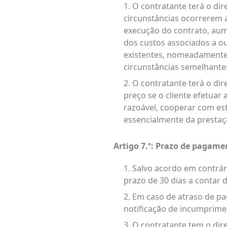
1. O contratante terá o di
circunstâncias ocorrerem 
execução do contrato, aum
dos custos associados a o
existentes, nomeadamente s
circunstâncias semelhantes
2. O contratante terá o di
preço se o cliente efetuar
razoável, cooperar com est
essencialmente da prestaç
Artigo 7.º: Prazo de pagame
1. Salvo acordo em contrár
prazo de 30 dias a contar
2. Em caso de atraso de p
notificação de incumprime
3. O contratante tem o dir