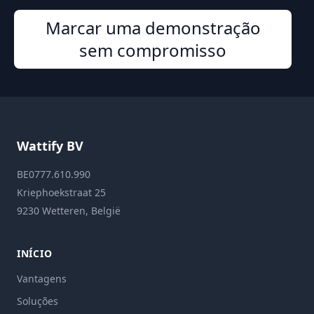
Marcar uma demonstração
sem compromisso
Wattify BV
BE0777.610.990
Kriephoekstraat 25
9230 Wetteren, België
INÍCIO
Vantagens
Soluções