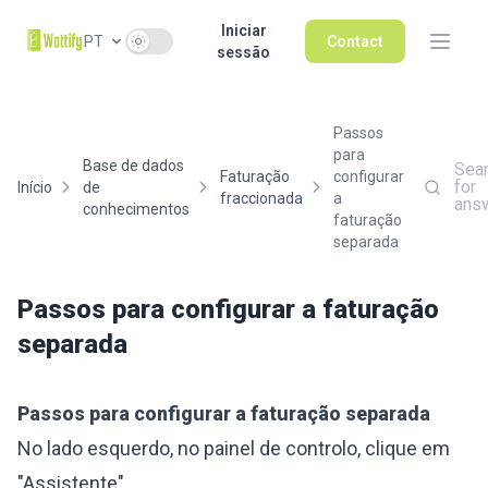
Iniciar
Use setting
PT
Contact
sessão
Passos
para
Base de dados
Sea
Faturação
configurar
for
Início
de
fraccionada
a
ans
conhecimentos
faturação
separada
Passos para configurar a faturação
separada
Passos para configurar a faturação separada
No lado esquerdo, no painel de controlo, clique em
"Assistente".