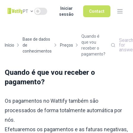
Iniciar
Use setting
PT
Contact
sessão
Quando é
Base de dados
Searc
que vou
for
Início
de
Preços
receber o
answe
conhecimentos
pagamento?
Quando é que vou receber o
pagamento?
Os pagamentos no Wattify também são
processados de forma totalmente automática por
nós.
Efetuaremos os pagamentos e as faturas negativas,