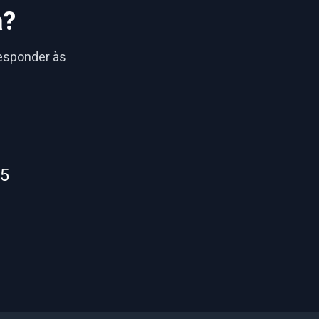
a?
responder às
55