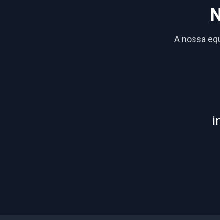
N
A nossa equ
i