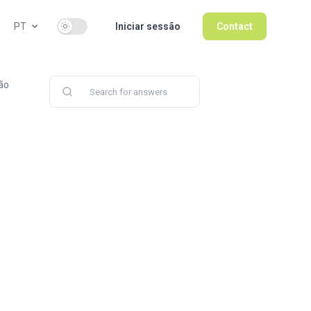
Use setting
PT
Iniciar sessão
Contact
ão