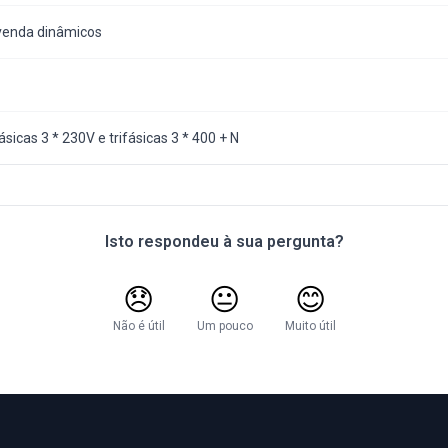
 venda dinâmicos
sicas 3 * 230V e trifásicas 3 * 400 + N
Isto respondeu à sua pergunta?
😞
😐
😊
Não é útil
Um pouco
Muito útil