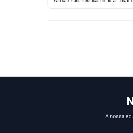
Wat são redes eléctricas monofásicas, trifá
N
A nossa equ