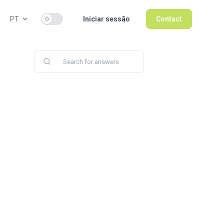
Use setting
PT
Iniciar sessão
Contact