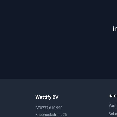
i
INÍC
Wattify BV
Vant
BE0777.610.990
Solu
Kriephoekstraat 25