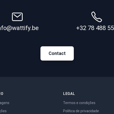
nfo@wattify.be
+32 78 488 5
Contact
IO
LEGAL
agens
Termos e condições
ções
Política de privacidade