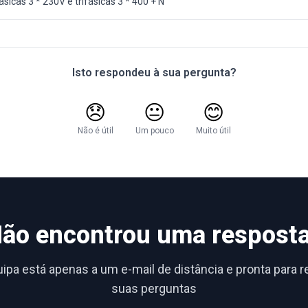
sicas 3 * 230V e trifásicas 3 * 400 + N
Isto respondeu à sua pergunta?
😞
😐
😊
Não é útil
Um pouco
Muito útil
ão encontrou uma respost
ipa está apenas a um e-mail de distância e pronta para 
suas perguntas