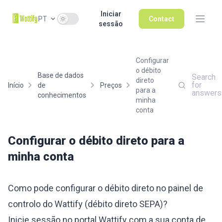
Iniciar
Use setting
PT
Contact
sessão
Configurar
o débito
Base de dados
Search
direto
for
Início
de
Preços
para a
answers
conhecimentos
minha
conta
Configurar o débito direto para a
minha conta
Como pode configurar o débito direto no painel de
controlo do Wattify (débito direto SEPA)?
Inicie sessão no portal Wattify com a sua conta de