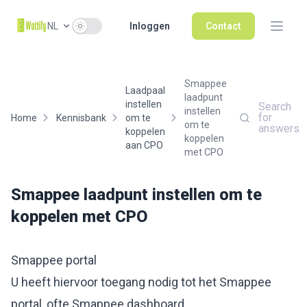
Use setting
NL
Inloggen
Contact
Smappee
Laadpaal
laadpunt
instellen
Search
instellen
for
Home
Kennisbank
om te
om te
answers
koppelen
koppelen
aan CPO
met CPO
Smappee laadpunt instellen om te
koppelen met CPO
Smappee portal
U heeft hiervoor toegang nodig tot het Smappee
portal, ofte Smappee dashboard.