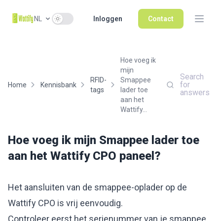
Use setting
NL
Inloggen
Contact
Hoe voeg ik
mijn
Search
RFID-
Smappee
for
Home
Kennisbank
tags
lader toe
answers
aan het
Wattify...
Hoe voeg ik mijn Smappee lader toe
aan het Wattify CPO paneel?
Het aansluiten van de smappee-oplader op de
Wattify CPO is vrij eenvoudig.
Controleer eerst het serienummer van je smappee