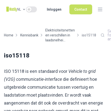
Use setting
NL
Inloggen
Contact
Elektriciteitsnetten
S
fo
Home
Kennisbank
en verschillen in
iso15118
a
laadsnelhei...
iso15118
ISO 15118 is een standaard voor
Vehicle to grid
(V2G)
communicatie-interface
die definieert hoe
uitgebreide communicatie tussen voertuig en
laadstation moet plaatsvinden. Er wordt vaak
aangenomen dat dit ook de overdracht van energie
van voertuig naar netwerk omvat, maar dit is niet