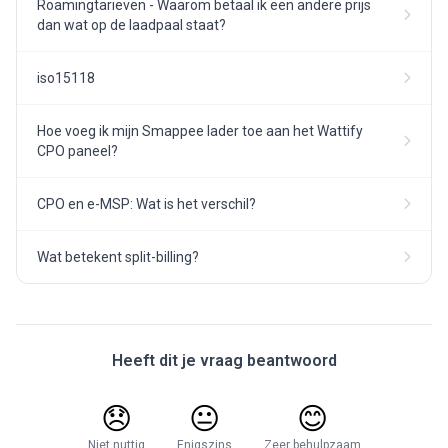
Roamingtarieven - Waarom betaal ik een andere prijs
dan wat op de laadpaal staat?
iso15118
Hoe voeg ik mijn Smappee lader toe aan het Wattify
CPO paneel?
CPO en e-MSP: Wat is het verschil?
Wat betekent split-billing?
Heeft dit je vraag beantwoord
😞
😐
😊
Niet nuttig
Enigszins
Zeer behulpzaam