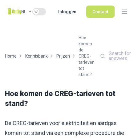
Use setting
NL
Inloggen
Contact
Hoe
komen
de
Search for
Home
Kennisbank
Prijzen
CREG-
answers
tarieven
tot
stand?
Hoe komen de CREG-tarieven tot
stand?
De CREG-tarieven voor elektriciteit en aardgas
komen tot stand via een complexe procedure die