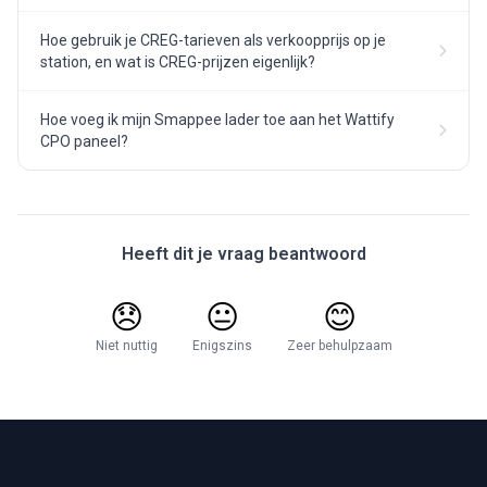
Hoe gebruik je CREG-tarieven als verkoopprijs op je
station, en wat is CREG-prijzen eigenlijk?
Hoe voeg ik mijn Smappee lader toe aan het Wattify
CPO paneel?
Heeft dit je vraag beantwoord
😞
😐
😊
Niet nuttig
Enigszins
Zeer behulpzaam