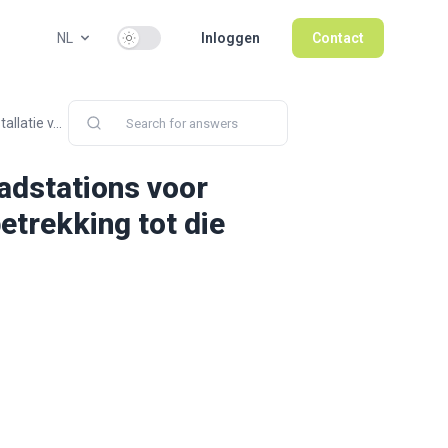
Use setting
NL
Inloggen
Contact
llatie v...
aadstations voor
etrekking tot die