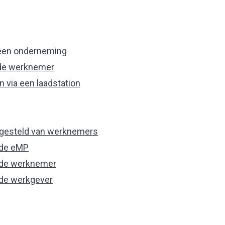
j een onderneming
j de werknemer
n via een laadstation
g gesteld van werknemers
 de eMP
n de werknemer
 de werkgever