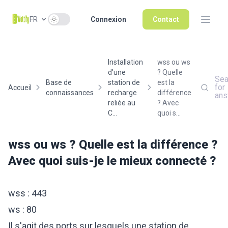
Use setting
FR
Connexion
Contact
Installation
wss ou ws
d'une
? Quelle
Sea
Base de
station de
est la
for
Accueil
connaissances
recharge
différence
ans
reliée au
? Avec
C...
quoi s...
wss ou ws ? Quelle est la différence ?
Avec quoi suis-je le mieux connecté ?
wss : 443
ws : 80
Il s'agit des ports sur lesquels une station de