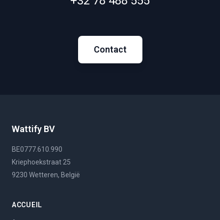
+32 78 488 555
Contact
Wattify BV
BE0777.610.990
Kriephoekstraat 25
9230 Wetteren, België
ACCUEIL