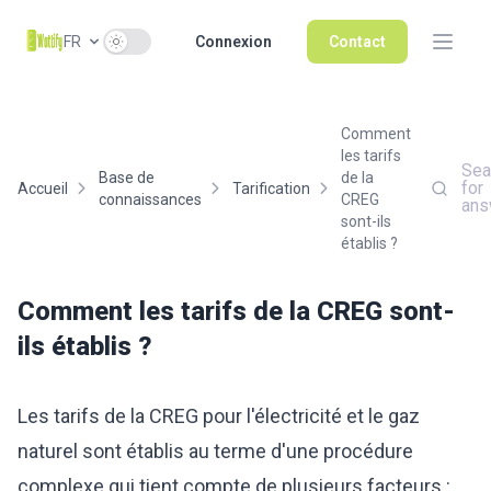
Use setting
FR
Connexion
Contact
Comment
les tarifs
Sea
Base de
de la
for
Accueil
Tarification
connaissances
CREG
ans
sont-ils
établis ?
Comment les tarifs de la CREG sont-
ils établis ?
Les tarifs de la CREG pour l'électricité et le gaz
naturel sont établis au terme d'une procédure
complexe qui tient compte de plusieurs facteurs :