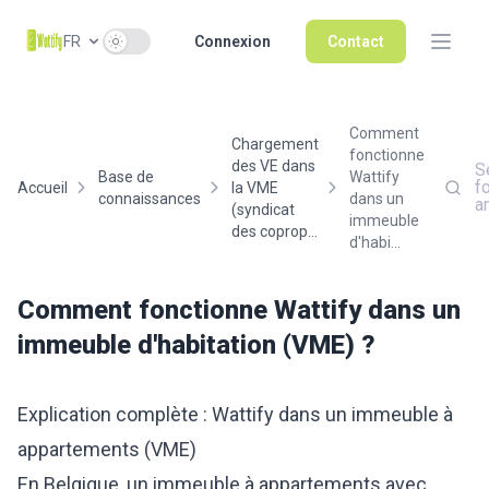
Use setting
FR
Connexion
Contact
Comment
Chargement
fonctionne
des VE dans
S
Base de
Wattify
f
Accueil
la VME
connaissances
dans un
a
(syndicat
immeuble
des coprop...
d'habi...
Comment fonctionne Wattify dans un
immeuble d'habitation (VME) ?
Explication complète : Wattify dans un immeuble à
appartements (VME)
En Belgique, un immeuble à appartements avec