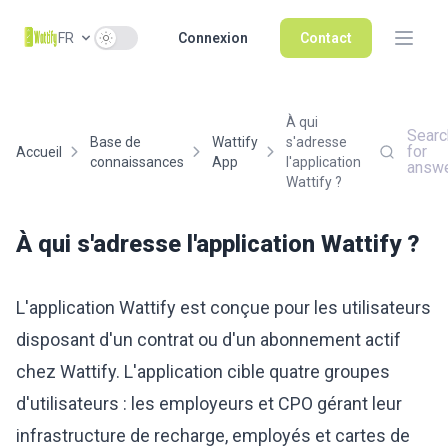
Use setting
FR
Connexion
Contact
À qui
Searc
Base de
Wattify
s'adresse
for
Accueil
connaissances
App
l'application
answ
Wattify ?
À qui s'adresse l'application Wattify ?
L'application Wattify est conçue pour les utilisateurs
disposant d'un contrat ou d'un abonnement actif
chez Wattify. L'application cible quatre groupes
d'utilisateurs : les employeurs et CPO gérant leur
infrastructure de recharge, employés et cartes de