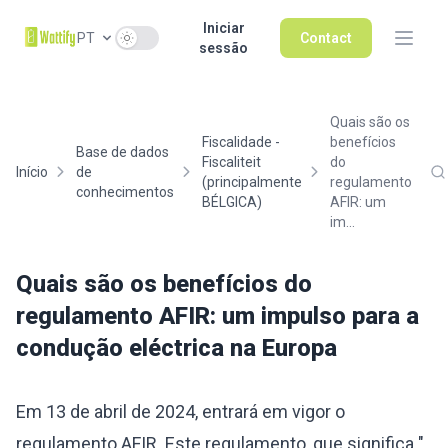
Iniciar
Use setting
PT
Contact
sessão
Quais são os
Fiscalidade -
benefícios
Base de dados
Fiscaliteit
do
Início
de
(principalmente
regulamento
conhecimentos
BÉLGICA)
AFIR: um
im...
Quais são os benefícios do
regulamento AFIR: um impulso para a
condução eléctrica na Europa
Em 13 de abril de 2024, entrará em vigor o
regulamento AFIR. Este regulamento, que significa "