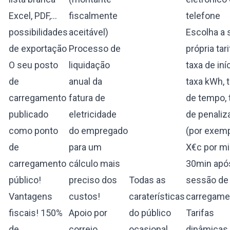
Excel, PDF,...
fiscalmente
telefone
possibilidades
aceitável)
Escolha a 
de exportação
Processo de
própria tari
O seu posto
liquidação
taxa de iníc
de
anual da
taxa kWh, 
carregamento
fatura de
de tempo, 
publicado
eletricidade
de penaliz
como ponto
do empregado
(por exemp
de
para um
X€c por m
carregamento
cálculo mais
30min apó
público!
preciso dos
Todas as
sessão de
Vantagens
custos!
caraterísticas
carregame
fiscais! 150%
Apoio por
do público
Tarifas
de
correio
ocasional,
dinâmicas