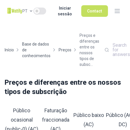
Iniciar
Use setting
PT
Contact
sessão
Preços e
diferenças
Base de dados
Search
entre os
for
Início
de
Preços
nossos
answers
conhecimentos
tipos de
subsc...
Preços e diferenças entre os nossos
tipos de subscrição
Público
Faturação
Público baixo
Público (A
ocasional
fraccionada
(AC)
DC)
(public-0) (AC)
(AC)