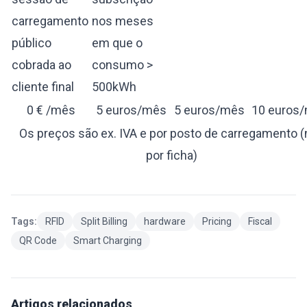
carregamento
nos meses
público
em que o
cobrada ao
consumo >
cliente final
500kWh
0 € /mês
5 euros/mês
5 euros/mês
10 euros
Os preços são ex. IVA e por posto de carregamento 
por ficha)
Tags:
RFID
Split Billing
hardware
Pricing
Fiscal
QR Code
Smart Charging
Artigos relacionados