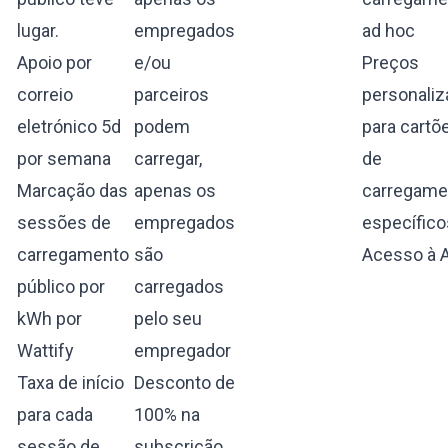
lugar.
empregados
ad hoc
Apoio por
e/ou
Preços
correio
parceiros
personali
eletrónico 5d
podem
para cartõ
por semana
carregar,
de
Marcação das
apenas os
carregame
sessões de
empregados
específico
carregamento
são
Acesso à 
público por
carregados
kWh por
pelo seu
Wattify
empregador
Taxa de início
Desconto de
para cada
100% na
sessão de
subscrição