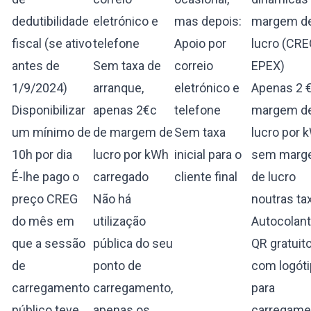
dedutibilidade
eletrónico e
mas depois:
margem d
fiscal (se ativo
telefone
Apoio por
lucro (CRE
antes de
Sem taxa de
correio
EPEX)
1/9/2024)
arranque,
eletrónico e
Apenas 2 
Disponibilizar
apenas 2€c
telefone
margem d
um mínimo de
de margem de
Sem taxa
lucro por 
10h por dia
lucro por kWh
inicial para o
sem marg
É-lhe pago o
carregado
cliente final
de lucro
preço CREG
Não há
noutras ta
do mês em
utilização
Autocolan
que a sessão
pública do seu
QR gratuit
de
ponto de
com logót
carregamento
carregamento,
para
público teve
apenas os
carregame