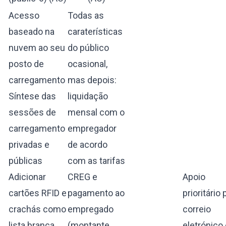
Acesso
Todas as
baseado na
caraterísticas
nuvem ao seu
do público
posto de
ocasional,
carregamento
mas depois:
Síntese das
liquidação
sessões de
mensal com o
carregamento
empregador
privadas e
de acordo
públicas
com as tarifas
Adicionar
CREG e
Apoio
cartões RFID e
pagamento ao
prioritário 
crachás como
empregado
correio
lista branca
(montante
eletrónico