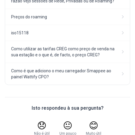
razão vejo sessões de Rede, Privadas ou de Roaming?
Preços do roaming
iso15118
Como utilizar as tarifas CREG como preço de venda na
sua estação e o que é, de facto, o preço CREG?
Como é que adiciono o meu carregador Smappee ao
painel Wattify CPO?
Isto respondeu à sua pergunta?
😞
😐
😊
Não é útil
Um pouco
Muito útil