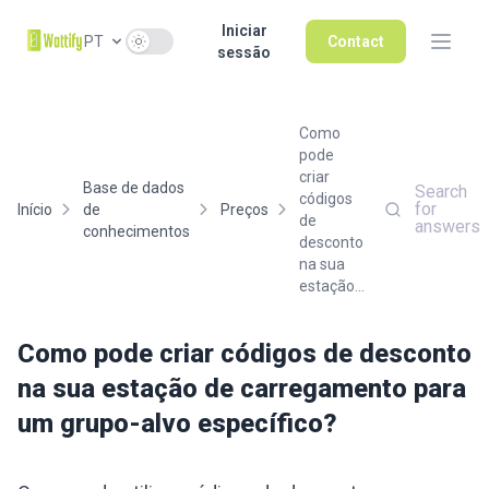
Iniciar
Use setting
PT
Contact
sessão
Como
pode
criar
Base de dados
Search
códigos
for
Início
de
Preços
de
answers
conhecimentos
desconto
na sua
estação...
Como pode criar códigos de desconto
na sua estação de carregamento para
um grupo-alvo específico?