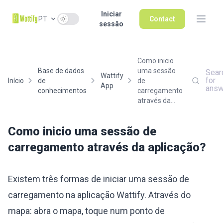
Iniciar
Use setting
PT
Contact
sessão
Como inicio
Base de dados
uma sessão
Sear
Wattify
for
Início
de
de
App
answ
conhecimentos
carregamento
através da...
Como inicio uma sessão de
carregamento através da aplicação?
Existem três formas de iniciar uma sessão de
carregamento na aplicação Wattify. Através do
mapa: abra o mapa, toque num ponto de