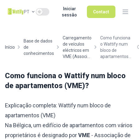
Iniciar
Use setting
PT
Contact
sessão
Carregamento
Como funciona
Base de dados
de veículos
o Wattify num
Início
de
eléctricos em
bloco de
conhecimentos
VME (Associ...
apartamentos...
Como funciona o Wattify num bloco
de apartamentos (VME)?
Explicação completa: Wattify num bloco de
apartamentos (VME)
Na Bélgica, um edifício de apartamentos com vários
proprietários é designado por
VME
- Associação de