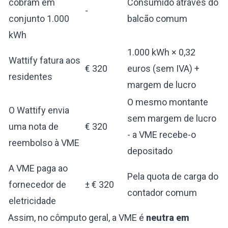
cobram em
Consumido através do
-
conjunto 1.000
balcão comum
kWh
1.000 kWh × 0,32
Wattify fatura aos
€ 320
euros (sem IVA) +
residentes
margem de lucro
O mesmo montante
O Wattify envia
sem margem de lucro
uma nota de
€ 320
- a VME recebe-o
reembolso à VME
depositado
A VME paga ao
Pela quota de carga do
fornecedor de
± € 320
contador comum
eletricidade
Assim, no cômputo geral, a VME é
neutra em