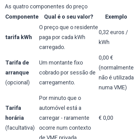
As quatro componentes do preço
Componente
Qual é o seu valor?
Exemplo
O preço que o residente
0,32 euros /
tarifa kWh
paga por cada kWh
kWh
carregado.
0,00 €
Tarifa de
Um montante fixo
(normalmente
arranque
cobrado por sessão de
não é utilizada
(opcional)
carregamento.
numa VME)
Por minuto que o
Tarifa
automóvel está a
horária
carregar - raramente
€ 0,00
(facultativa)
ocorre num contexto
de VME privada.