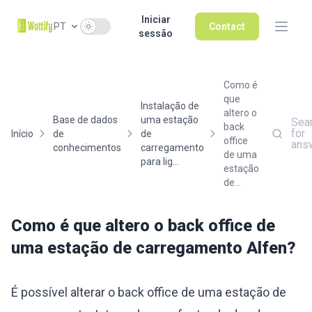
Iniciar
Use setting
PT
Contact
sessão
Como é
que
Instalação de
altero o
Base de dados
uma estação
Sea
back
for
Início
de
de
office
ans
conhecimentos
carregamento
de uma
para lig...
estação
de...
Como é que altero o back office de
uma estação de carregamento Alfen?
É possível alterar o back office de uma estação de