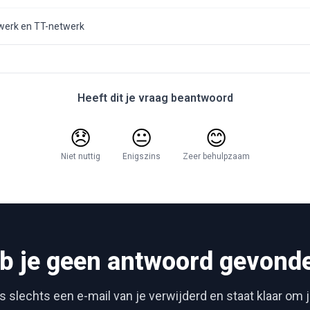
twerk en TT-netwerk
Heeft dit je vraag beantwoord
😞
😐
😊
Niet nuttig
Enigszins
Zeer behulpzaam
b je geen antwoord gevond
 slechts een e-mail van je verwijderd en staat klaar om 