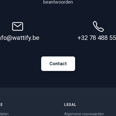
beantwoorden
nfo@wattify.be
+32 78 488 5
Contact
ME
LEGAL
delen
Algemene voorwaarden