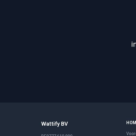
i
HO
Wattify BV
Voor