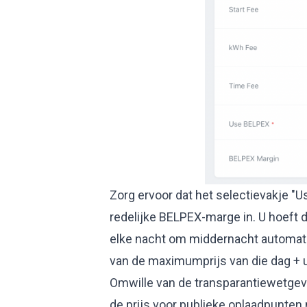
Zorg ervoor dat het selectievakje "U
redelijke BELPEX-marge in. U hoeft d
elke nacht om middernacht automati
van de maximumprijs van die dag +
Omwille van de transparantiewetgev
de prijs voor publieke oplaadpunten