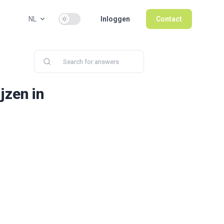
Use setting
NL
Inloggen
Contact
jzen in