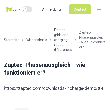
Use setting
DE
Anmeldung
Contact
Electric
Zaptec-
grids and
Phasenausgleich
Startseite
Wissensbasis
charging
- wie funktioniert
speed
er?
differences
Zaptec-Phasenausgleich - wie
funktioniert er?
https://zaptec.com/downloads/incharge-demo/#4