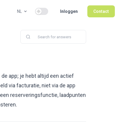
Use setting
NL
Inloggen
Contact
de app; je hebt altijd een actief
 via facturatie, niet via de app
s geen reserveringsfunctie, laadpunten
osteren.