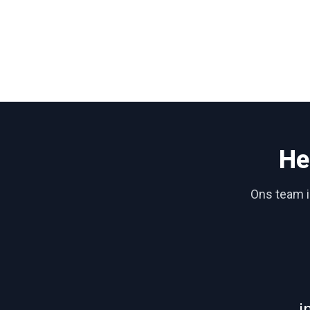
He
Ons team is
i