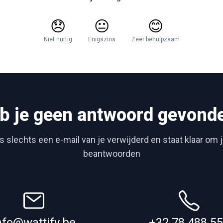
😞
😐
😊
Niet nuttig
Enigszins
Zeer behulpzaam
b je geen antwoord gevond
 slechts een e-mail van je verwijderd en staat klaar om 
beantwoorden
nfo@wattify.be
+32 78 488 5