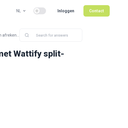
Use setting
NL
Inloggen
Contact
 afreken...
et Wattify split-